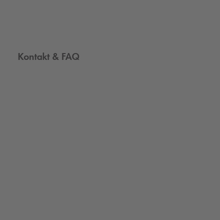
Kontakt & FAQ