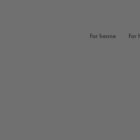
For henne
For 