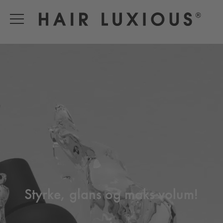
Styrke, glans og maks volum!