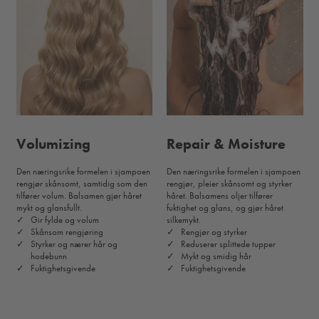
Volumizing
Repair & Moisture
Den næringsrike formelen i sjampoen
Den næringsrike formelen i sjampoen
rengjør skånsomt, samtidig som den
rengjør, pleier skånsomt og styrker
tilfører volum. Balsamen gjør håret
håret. Balsamens oljer tilfører
mykt og glansfullt.
fuktighet og glans, og gjør håret
Gir fylde og volum
silkemykt.
Skånsom rengjøring
Rengjør og styrker
Styrker og nærer hår og
Reduserer splittede tupper
hodebunn
Mykt og smidig hår
Fuktighetsgivende
Fuktighetsgivende