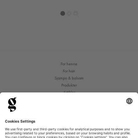
1
2
3
For henne
For han
Sjampo & balsam
Produkter
Artikler
Innhold og bruk
Kjøpsvilkår
Personvernerklæring