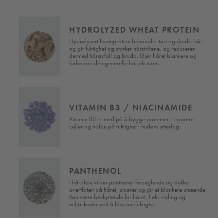
HYDROLYZED WHEAT PROTEIN
IL
Hydrolysert hveteprotein behandler tørt og skadet hår
øre
og gir fuktighet og styrker hårstråene, og reduserer
dermed håravfall og brudd. Gjør håret blankere og
forbedrer den generelle hårteksturen.
VITAMIN B3 / NIACINAMIDE
Vitamin B3 er med på å bygge proteiner, reparere
celler og holde på fuktighet i hudens ytterlag
PANTHENOL
I hårpleie virker panthenol forseglende og dekker
overflaten på håret, smører og gir et blankere utseende.
Kan være beskyttende for håret, f.eks styling og
miljøskader ved å låse inn fuktighet.