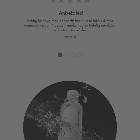
Anbefales!
året.
Veldig fornøyd med denne ❤️ Etter kun to hårvask med
A
denne sjampoen + balsam merket jeg en tydelig reduksjon
for
av hårtap. Anbefales!
Den f
Mette G
1
2
3
4